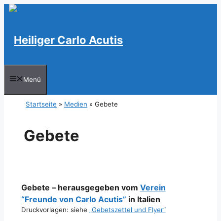
Zum
Inhalt
springen
Heiliger Carlo Acutis
Menü
Startseite
»
Medien
»
Gebete
Gebete
Gebete – herausgegeben vom
Verein
“Freunde von Carlo Acutis”
in Italien
Druckvorlagen: siehe
„Gebetszettel und Flyer“