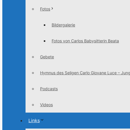
Fotos
Bildergalerie
Fotos von Carlos Babysitterin Beata
Gebete
Hymnus des Seligen Carlo Giovane Luce – Jung
Podcasts
Videos
Links