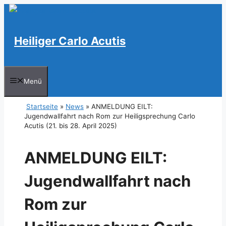
Zum
Inhalt
springen
Heiliger Carlo Acutis
Menü
Startseite
»
News
»
ANMELDUNG EILT:
Jugendwallfahrt nach Rom zur Heiligsprechung Carlo
Acutis (21. bis 28. April 2025)
ANMELDUNG EILT:
Jugendwallfahrt nach
Rom zur