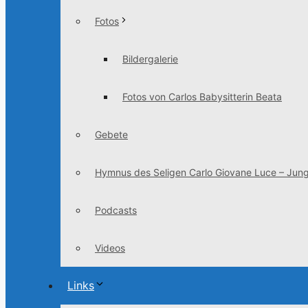
Fotos
Bildergalerie
Fotos von Carlos Babysitterin Beata
Gebete
Hymnus des Seligen Carlo Giovane Luce – Jung
Podcasts
Videos
Links