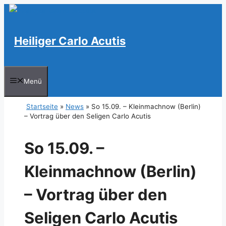
Zum
Inhalt
springen
Heiliger Carlo Acutis
Menü
Startseite
»
News
»
So 15.09. – Kleinmachnow (Berlin)
– Vortrag über den Seligen Carlo Acutis
So 15.09. –
Kleinmachnow (Berlin)
– Vortrag über den
Seligen Carlo Acutis