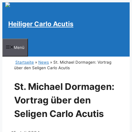
Zum
Inhalt
springen
Heiliger Carlo Acutis
Menü
Startseite
»
News
»
St. Michael Dormagen: Vortrag
über den Seligen Carlo Acutis
St. Michael Dormagen:
Vortrag über den
Seligen Carlo Acutis