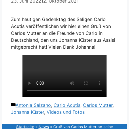
23. Juni 2022
12. Oktober 2021
Zum heutigen Gedenktag des Seligen Carlo
Acutis veröffentlichen wir hier einen Gruß von
Carlos Mutter an die Freunde von Carlo in
Deutschland, den uns Johanna Küster aus Assisi
mitgebracht hat! Vielen Dank Johanna!
Kategorien
Antonia Salzano
,
Carlo Acutis
,
Carlos Mutter
,
Johanna Küster
,
Videos und Fotos
Startseite
»
News
»
Gruß von Carlos Mutter an seine